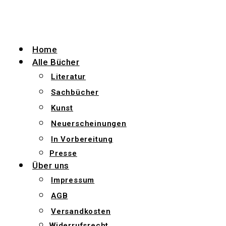
Zum
Inhalt
wechseln
Home
Alle Bücher
Literatur
Sachbücher
Kunst
Neuerscheinungen
In Vorbereitung
Presse
Über uns
Impressum
AGB
Versandkosten
Widerrufsrecht