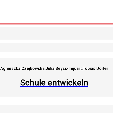
Agnieszka Czejkowska,Julia Seyss-Inquart,Tobias Dörler
Schule entwickeln