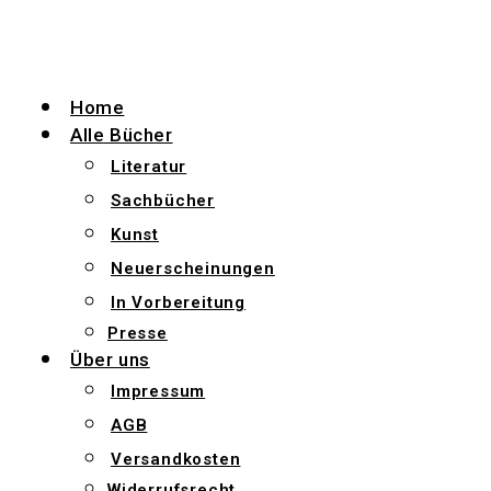
Zum
Inhalt
wechseln
Home
Alle Bücher
Literatur
Sachbücher
Kunst
Neuerscheinungen
In Vorbereitung
Presse
Über uns
Impressum
AGB
Versandkosten
Widerrufsrecht