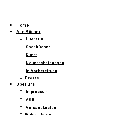
Zum
Inhalt
wechseln
Home
Alle Bücher
Literatur
Sachbücher
Kunst
Neuerscheinungen
In Vorbereitung
Presse
Über uns
Impressum
AGB
Versandkosten
Widerrufsrecht