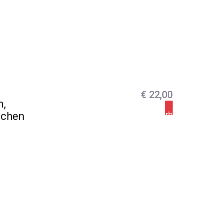
€
22,00
n,
schen
In den Warenkorb