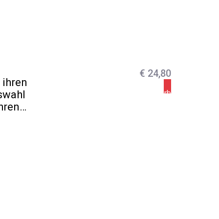
€
24,80
 ihren
swahl
In den Warenkorb
ähren…