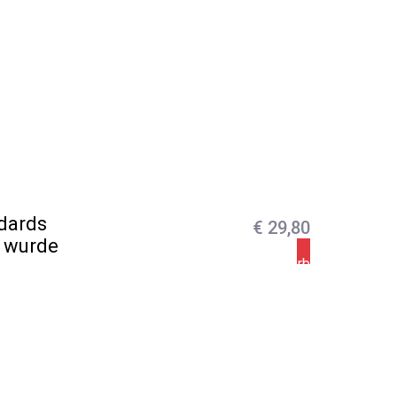
ndards
€
29,80
e wurde
In den Warenkorb