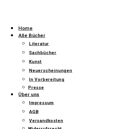
Zum
Inhalt
wechseln
Home
Alle Bücher
Literatur
Sachbücher
Kunst
Neuerscheinungen
In Vorbereitung
Presse
Über uns
Impressum
AGB
Versandkosten
Widerrufsrecht