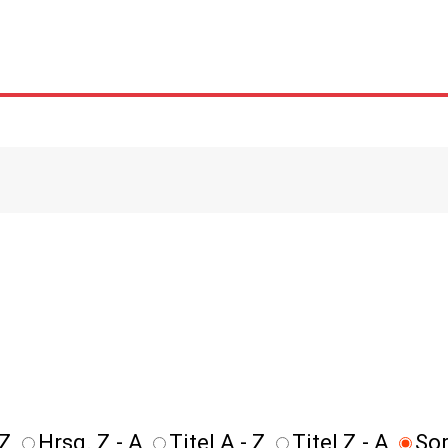
 Z
Hrsg. Z - A
Titel A - Z
Titel Z - A
Sor