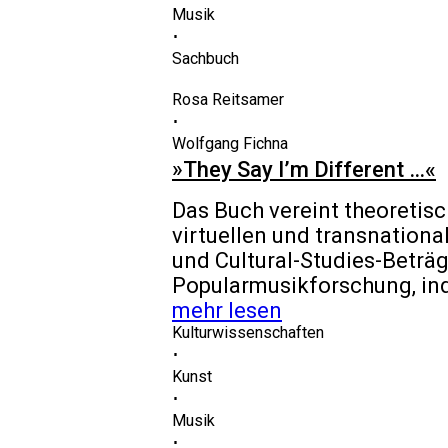
Musik
⋅
Sachbuch
Rosa Reitsamer
⋅
Wolfgang Fichna
»They Say I’m Different …«
Das Buch vereint theoretisc
virtuellen und transnationa
und Cultural-Studies-Beträg
Popularmusikforschung, ind
mehr lesen
Kulturwissenschaften
⋅
Kunst
⋅
Musik
⋅