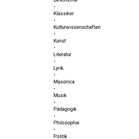
⋅
Klassiker
⋅
Kulturwissenschaften
⋅
Kunst
⋅
Literatur
⋅
Lyrik
⋅
Masonica
⋅
Musik
⋅
Pädagogik
⋅
Philosophie
⋅
Politik