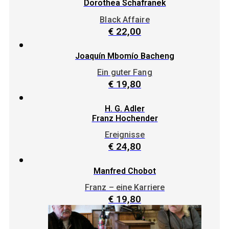
Dorothea Schafranek
Black Affaire
€
22,00
Joaquín Mbomío Bacheng
Ein guter Fang
€
19,80
H. G. Adler
Franz Hochender
Ereignisse
€
24,80
Manfred Chobot
Franz – eine Karriere
€
19,80