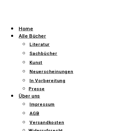
Zum
Inhalt
wechseln
Home
Alle Bücher
Literatur
Sachbücher
Kunst
Neuerscheinungen
In Vorbereitung
Presse
Über uns
Impressum
AGB
Versandkosten
Widerrufsrecht