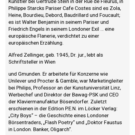
Künstler bei Gertrude Stein in der Rue de Fleurus, in
Philippe Starcks Pariser Cafe Costes sind es Zola,
Heine, Bourdieu, Debord, Baudrillard und Foucault;
es ist Walter Benjamin in seinem Pariser und
Friedrich Engels in seinem Londoner Exil … eine
europäische Flanerie, verdichtet zu einer
europäischen Erzählung.
Alfred Zellinger, geb. 1945, Dr. jur., lebt als
Schriftsteller in Wien
und Gmunden. Er arbeitete für Konzerne wie
Unilever und Procter & Gamble, war Marketingleiter
bei Philips, Professor an der Kunstuniversität Linz,
Werbechef und Direktor der Bawag-PSK und CEO
der Klaviermanufaktur Bösendorfer. Zuletzt
erschienen in der Edition P.E.N. im Löcker Verlag:
„City Boys“ – die Geschichte eines Londoner
Börsentraders, „Flash Poetry“ und „Doktor Faustus
in London. Banker, Oligarch“.