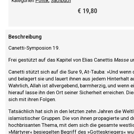
Kategorien
Politik
,
Sachbuch
€
19,80
Beschreibung
Canetti-Symposion 19.
Frei gestützt auf das Kapitel von Elias Canettis
Masse u
Canetti stützt sich auf die Sure 9, At-Tauba: »Und wenn 
und belagert sie und lauert ihnen aus jedem Hinterhalt 
Wahrlich, Allah ist allvergebend, barmherzig, und wenn 
hierauf lasse ihn den Ort seiner Sicherheit erreichen. D
sich mit ihren Folgen.
Tatsächlich hat sich in den letzten zehn Jahren die Weltl
islamistischer Gruppen. Die von ihnen propagierte und 
hochbrisanten Thema, mit dem sich die gesamte westlic
»Märtyrer« besiegelten Begriff des »Gotteskriegers« wurd