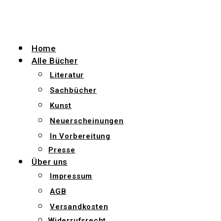
Zum
Inhalt
wechseln
Home
Alle Bücher
Literatur
Sachbücher
Kunst
Neuerscheinungen
In Vorbereitung
Presse
Über uns
Impressum
AGB
Versandkosten
Widerrufsrecht