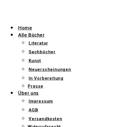
Zum
Inhalt
wechseln
Home
Alle Bücher
Literatur
Sachbücher
Kunst
Neuerscheinungen
In Vorbereitung
Presse
Über uns
Impressum
AGB
Versandkosten
Widerrufsrecht