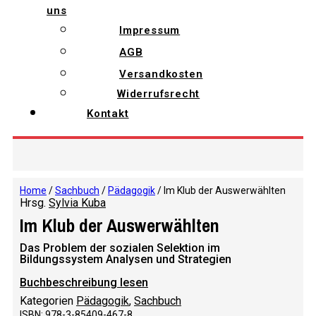
uns
Impressum
AGB
Versandkosten
Widerrufsrecht
Kontakt
Home
/
Sachbuch
/
Pädagogik
/ Im Klub der Auswerwählten
Hrsg.
Sylvia Kuba
Im Klub der Auswerwählten
Das Problem der sozialen Selektion im
Bildungssystem Analysen und Strategien
Buchbeschreibung lesen
Kategorien
Pädagogik
,
Sachbuch
ISBN: 978-3-85409-467-8