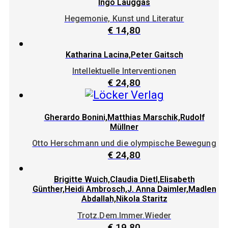
Ingo Lauggas
Hegemonie, Kunst und Literatur
€
14,80
Katharina Lacina,Peter Gaitsch
Intellektuelle Interventionen
€
24,80
Gherardo Bonini,Matthias Marschik,Rudolf
Müllner
Otto Herschmann und die olympische Bewegung
€
24,80
Brigitte Wuich,Claudia Dietl,Elisabeth
Günther,Heidi Ambrosch,J. Anna Daimler,Madlen
Abdallah,Nikola Staritz
Trotz.Dem.Immer.Wieder
€
19,80