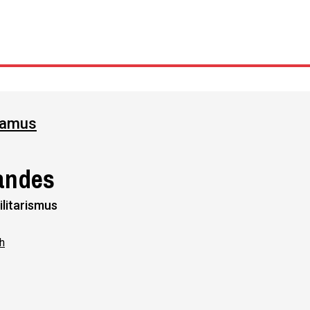
Ramus
landes
ilitarismus
h