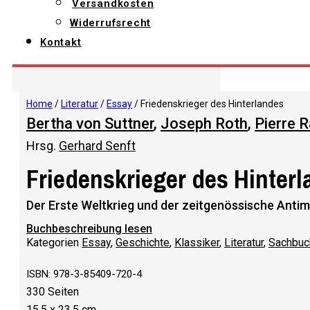
Versandkosten
Widerrufsrecht
Kontakt
Home
/
Literatur
/
Essay
/ Friedenskrieger des Hinterlandes
Bertha von Suttner
,
Joseph Roth
,
Pierre 
Hrsg.
Gerhard Senft
Friedenskrieger des Hinter
Der Erste Weltkrieg und der zeitgenössische Antim
Buchbeschreibung lesen
Kategorien
Essay
,
Geschichte
,
Klassiker
,
Literatur
,
Sachbuc
ISBN: 978-3-85409-720-4
330 Seiten
15,5 x 23,5 cm