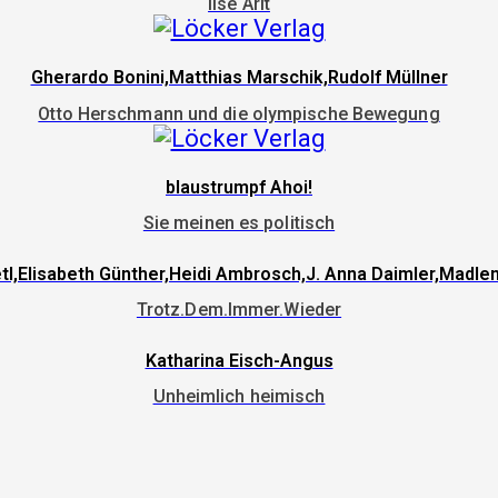
Ilse Arlt
Gherardo Bonini,Matthias Marschik,Rudolf Müllner
Otto Herschmann und die olympische Bewegung
blaustrumpf Ahoi!
Sie meinen es politisch
etl,Elisabeth Günther,Heidi Ambrosch,J. Anna Daimler,Madlen
Trotz.Dem.Immer.Wieder
Katharina Eisch-Angus
Unheimlich heimisch