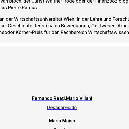
Ivan Bloch, der Jurist Walther Rode oder der Finanzsoziolo
ias Pierre Ramus.
an der Wirtschaftsuniversität Wien. In der Lehre und Forsch
; Geschichte der sozialen Bewegungen; Geldwesen, Arbeits
Theodor Körner-Preis für den Fachbereich Wirtschaftswisse
Fernando Reati,Mario Villani
Desaparecido
Maria Maiss