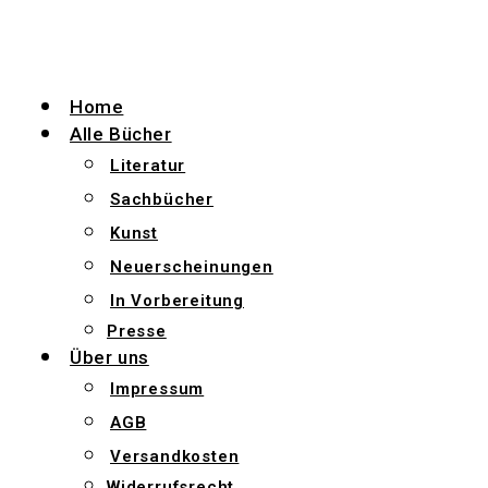
Zum
Inhalt
wechseln
Home
Alle Bücher
Literatur
Sachbücher
Kunst
Neuerscheinungen
In Vorbereitung
Presse
Über uns
Impressum
AGB
Versandkosten
Widerrufsrecht