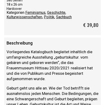
380 Seiten
18 x 26 cm
Hardcover
Kategorien
Feminismus
,
Geschichte
,
Kulturwissenschaften
,
Politik
,
Sachbuch
€
39,80
Beschreibung
Vorliegendes Katalogbuch begleitet inhaltlich die
umfangreiche Ausstellung „geburtskultur. vom
gebären und geboren werden“, die das
Frauenmuseum Hittisau 2020/2021 realisiert hat
und die von Publikum und Presse begeistert
aufgenommen wurde.
Geburt geht uns alle an. Wie der Tod betrifft sie
ausnahmslos jeden Menschen. Die Bedingungen, die
eine Schwangerschaft und Geburt begleiten, prägen
unser Leben. Geburtskultur ist die Art und Weise,